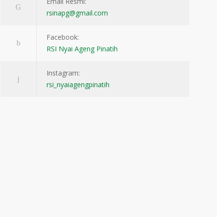
Email Resmi:
rsinapg@gmail.com
Facebook:
RSI Nyai Ageng Pinatih
Instagram:
rsi_nyaiagengpinatih