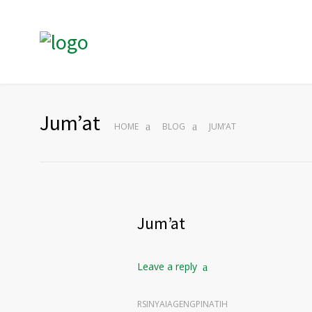
Jum’at
HOME
BLOG
JUM’AT
Jum’at
Leave a reply
RSINYAIAGENGPINATIH