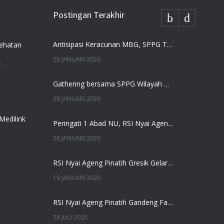
Postingan Terakhir
Antisipasi Keracunan MBG, SPPG Terapkan Uji Organoleptik Ketat
ehatan
28 JANUARI 2026
k
Gathering bersama SPPG Wilayah Gresik, Perkuat Komitmen Pemenuhan Gizi Anak
28 JANUARI 2026
Medilink
Peringati 1 Abad NU, RSI Nyai Ageng Pinatih Gelar Baksos Kesehatan
26 JANUARI 2026
RSI Nyai Ageng Pinatih Gresik Gelar Gathering, Jadi Ajang Dengarkan Masukan Mitra
19 JANUARI 2026
RSI Nyai Ageng Pinatih Gandeng Fatayat NU Tingkatkan Layanan Kesehatan Warga Gresik
28 JULI 2025