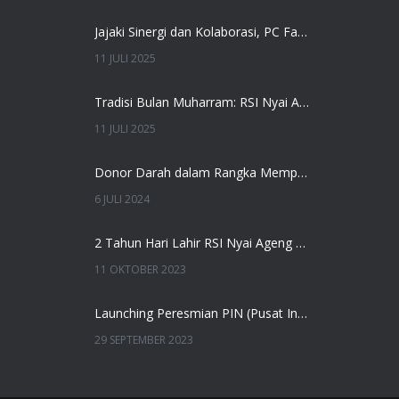
Jajaki Sinergi dan Kolaborasi, PC Fatayat NU Gresik Berkunjung ke RSI Nyai Ageng Pinatih
11 JULI 2025
Tradisi Bulan Muharram: RSI Nyai Ageng Pinatih Gresik Gelar Doa Bersama dan Santunan Anak Yatim
11 JULI 2025
Donor Darah dalam Rangka Memperingati Tahun Baru Islam 1446H
6 JULI 2024
2 Tahun Hari Lahir RSI Nyai Ageng Pinatih Gresik
11 OKTOBER 2023
Launching Peresmian PIN (Pusat Informasi BPJS Kesehatan) di RSI Nyai Ageng Pinatih Gresik
29 SEPTEMBER 2023