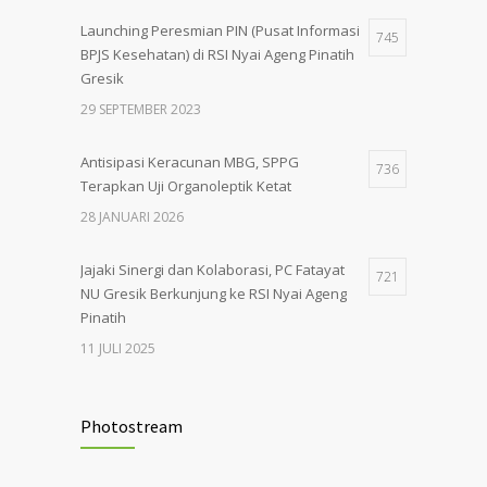
Launching Peresmian PIN (Pusat Informasi
745
BPJS Kesehatan) di RSI Nyai Ageng Pinatih
Gresik
29 SEPTEMBER 2023
Antisipasi Keracunan MBG, SPPG
736
Terapkan Uji Organoleptik Ketat
28 JANUARI 2026
Jajaki Sinergi dan Kolaborasi, PC Fatayat
721
NU Gresik Berkunjung ke RSI Nyai Ageng
Pinatih
11 JULI 2025
RSI Nyai Ageng Pinatih Gandeng Fatayat
695
NU Tingkatkan Layanan Kesehatan Warga
Photostream
Gresik
28 JULI 2025